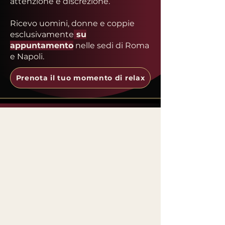
attenzione e discrezione.
Ricevo uomini, donne e coppie
esclusivamente
su
appuntamento
nelle sedi di Roma
e Napoli.
Prenota il tuo momento di relax
Studio
Studio
Privato
Privato